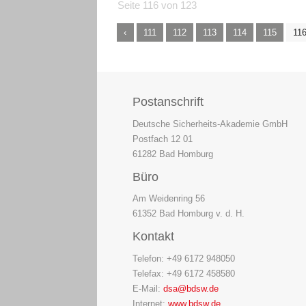
Seite 116 von 123
111
112
113
114
115
11
Postanschrift
Deutsche Sicherheits-Akademie GmbH
Postfach 12 01
61282 Bad Homburg
Büro
Am Weidenring 56
61352 Bad Homburg v. d. H.
Kontakt
Telefon: +49 6172 948050
Telefax: +49 6172 458580
E-Mail:
dsa@bdsw.de
Internet:
www.bdsw.de