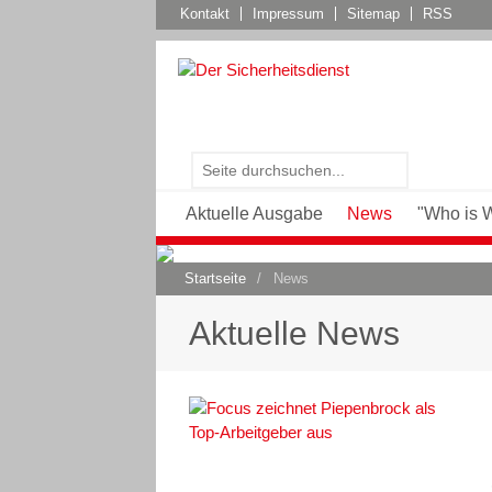
Kontakt
Impressum
Sitemap
RSS
Aktuelle Ausgabe
News
"Who is 
Startseite
/
News
Aktuelle News