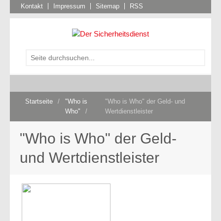
Kontakt
Impressum
Sitemap
RSS
Startseite
/
"Who is
"Who is Who" der Geld- und
Who"
/
Wertdienstleister
"Who is Who" der Geld-
und Wertdienstleister