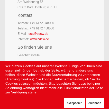
Am Weidenring 56
61352 Bad Homburg v. d. H.
Kontakt
Telefon: +49 6172 948050
Telefax: +49 6172 458580
E-Mail:
dsa@bdsw.de
Internet:
www.bdsw.de
So finden Sie uns
Geschäftsstelle
Wir nutzen Cookies auf unserer Website. Einige von ihnen sind
essenziell für den Betrieb der Seite, während andere uns
helfen, diese Website und die Nutzererfahrung zu verbessern
(Tracking Cookies). Sie können selbst entscheiden, ob Sie die
Cookies zulassen möchten. Bitte beachten Sie, dass bei einer
Ablehnung womöglich nicht mehr alle Funktionalitäten der Seite
zur Verfügung stehen.
Akzeptieren
Ablehnen
Der Sicherheitsdienst © 2026 . Alle Rechte vorbehalten.