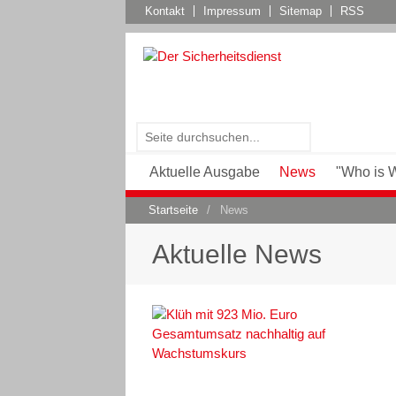
Kontakt
Impressum
Sitemap
RSS
Aktuelle Ausgabe
News
"Who is 
Startseite
/
News
Aktuelle News