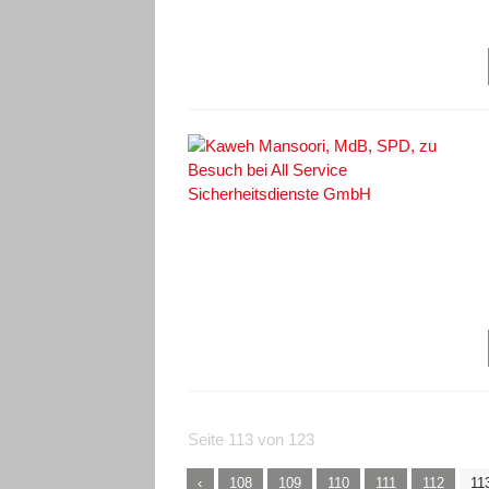
Seite 113 von 123
108
109
110
111
112
11