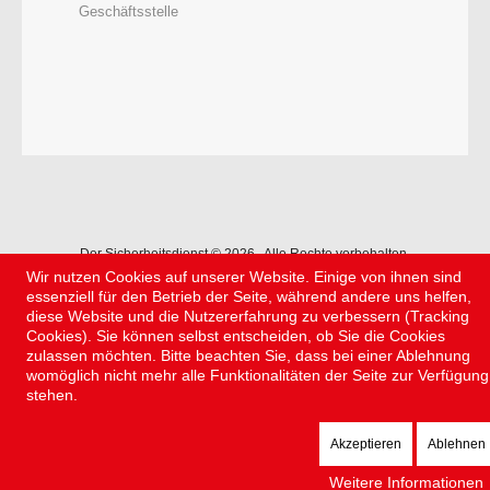
Geschäftsstelle
Der Sicherheitsdienst © 2026 . Alle Rechte vorbehalten.
Wir nutzen Cookies auf unserer Website. Einige von ihnen sind
essenziell für den Betrieb der Seite, während andere uns helfen,
diese Website und die Nutzererfahrung zu verbessern (Tracking
Cookies). Sie können selbst entscheiden, ob Sie die Cookies
zulassen möchten. Bitte beachten Sie, dass bei einer Ablehnung
womöglich nicht mehr alle Funktionalitäten der Seite zur Verfügung
stehen.
Akzeptieren
Ablehnen
Weitere Informationen