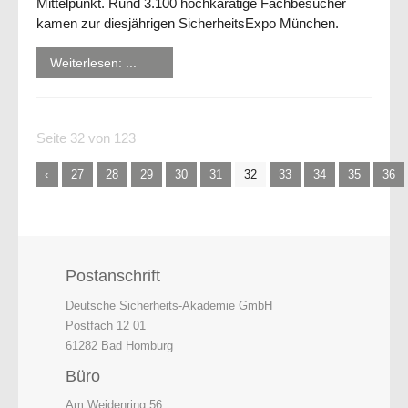
Mittelpunkt. Rund 3.100 hochkarätige Fachbesucher
kamen zur diesjährigen SicherheitsExpo München.
Weiterlesen: ...
Seite 32 von 123
27
28
29
30
31
32
33
34
35
36
Postanschrift
Deutsche Sicherheits-Akademie GmbH
Postfach 12 01
61282 Bad Homburg
Büro
Am Weidenring 56