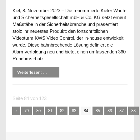
Kiel, 8. November 2023 – Die renommierte Kieler Wach-
und Sicherheitsgesellschaft mbH & Co. KG setzt erneut
Maßstäbe in der Sicherheitsbranche und präsentiert
stolz ihr neuestes Produkt: den fortschrittlichen
Videoturm KWS Video Control, der in-house entwickelt
wurde. Diese bahnbrechende Lösung definiert die
Alarmverfolgung neu und bietet einen umfassenden 360°
Rundumschutz.
Weiterlesen: ...
Seite 84 von 123
79
80
81
82
83
84
85
86
87
88