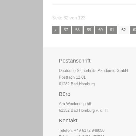
Seite 62 von 123
57
58
59
60
61
62
6
Postanschrift
Deutsche Sicherheits-Akademie GmbH
Postfach 12 01
61282 Bad Homburg
Büro
Am Weidenring 56
61352 Bad Homburg v. d. H.
Kontakt
Telefon: +49 6172 948050