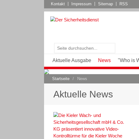
Kontakt
Impressum
Sitemap
RSS
Aktuelle Ausgabe
News
"Who is 
Startseite
/
News
Aktuelle News