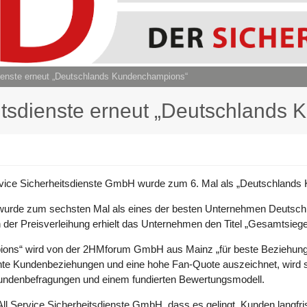
dienste erneut „Deutschlands Kundenchampions“
eitsdienste erneut „Deutschlands
Service Sicherheitsdienste GmbH wurde zum 6. Mal als „Deutschland
wurde zum sechsten Mal als eines der besten Unternehmen Deutschla
 der Preisverleihung erhielt das Unternehmen den Titel „Gesamtsi
ions“ wird von der 2HMforum GmbH aus Mainz „für beste Beziehungen“
te Kundenbeziehungen und eine hohe Fan-Quote auszeichnet, wird se
undenbefragungen und einem fundierten Bewertungsmodell.
All Service Sicherheitsdienste GmbH, dass es gelingt, Kunden langfris