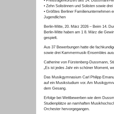
• Preisträgerkonzert des 14. Dussmann-
• Zehn Solistinnen und Solisten sowie 
• Größtes Berliner Familienunternehmen e
Jugendlichen
Berlin-Mitte, 20. März 2026 – Beim 14. 
Berlin-Mitte haben am 1 8. März die Gew
gespielt.
Aus 37 Bewerbungen hatte die fachkundige J
sowie drei Kammermusik-Ensembles ausg
Catherine von Fürstenberg-Dussmann, Sti
„Es ist jedes Jahr ein schöner Moment, w
Das Musikgymnasium Carl Philipp Emanuel 
auf ein Musikstudium vor. Am Musikgymna
dem Gesang.
Erfolge bei Wettbewerben wie dem Dussm
Studienplätze an namhaften Musikhochsc
Orchester hervorgegangen.