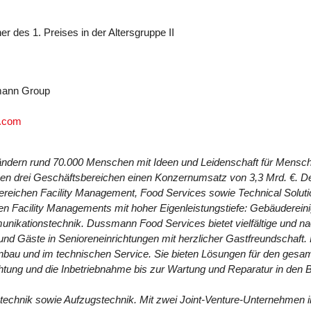
r des 1. Preises in der Altersgruppe II
mann Group
.com
ändern rund 70.000 Menschen mit Ideen und Leidenschaft für
Mensche
nen drei
Geschäftsbereichen einen Konzernumsatz von 3,3 Mrd. €. D
Bereichen Facility Management, Food Services sowie Technical
Solut
en Facility
Managements mit hoher Eigenleistungstiefe: Gebäudereinig
nikationstechnik. Dussmann Food Services bietet vielfältige und
na
 und Gäste in
Senioreneinrichtungen mit herzlicher Gastfreundschaft
nbau und im technischen Service. Sie bieten Lösungen für den ges
htung und die Inbetriebnahme bis
zur Wartung und Reparatur in den
technik sowie Aufzugstechnik. Mit zwei Joint-Venture-
Unternehmen in