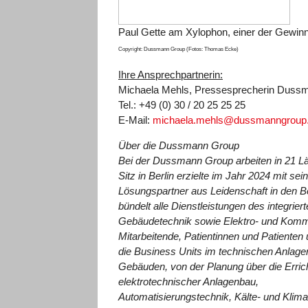
Paul Gette am Xylophon, einer der Gewinne
Copyright: Dussmann Group (Fotos: Thomas Ecke)
Ihre Ansprechpartnerin:
Michaela Mehls, Pressesprecherin Duss
Tel.: +49 (0) 30 / 20 25 25 25
E-Mail:
michaela.mehls@dussmanngroup
Über die Dussmann Group
Bei der Dussmann Group arbeiten in 21 L
Sitz in Berlin erzielte im Jahr 2024 mit sei
Lösungspartner aus Leidenschaft in den 
bündelt alle Dienstleistungen des integriert
Gebäudetechnik sowie Elektro- und Kommu
Mitarbeitende, Patientinnen und Patienten
die Business
Units im technischen Anlage
Gebäuden, von der Planung über die Erric
elektrotechnischer Anlagenbau,
Automatisierungstechnik, Kälte- und Klima