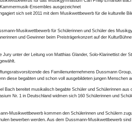
Musikwettbewerbs für das
Musikgymnasium Carl Philip Emanuel Ba
drei Kammermusik-Ensembles
ausgezeichnet
ngagiert sich seit 2011 mit dem
Musikwettbewerb für die kulturelle B
Dussmann-Musikwettbewerb für Schülerinnen und Schüler des Musikg
innerinnen und Gewinner beim Preisträgerkonzert auf der KulturBü
ury unter der Leitung von Matthias Glander, Solo-Klarinettist der St
ewählt.
ftungsratsvorsitzende des Familienunternehmens Dussmann Group, gr
enn diese begabten und schon voll ausgebildeten jungen Menschen au
Bach bereitet musikalisch begabte Schüler und Schülerinnen aus de
sium Nr. 1 in Deutschland widmen sich 160 Schülerinnen und Schül
ann-Musikwettbewerb kommen den Schülerinnen und Schülern zugut
hulen bewerben werden. Aus dem Dussmann-Musikwettbewerb sind sc