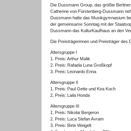
Die Dussmann Group, das größte Berliner F
Catherine von Fürstenberg-Dussmann rie
Dussmann hatte das Musikgymnasium bereits
der gemeinsame Sonntag mit der Staatsop
Dussmann das KulturKaufhaus an den Vere
Die Preisträgerinnen und Preisträger d
Altersgruppe I
1. Preis: Arthur Malik
2. Preis: Rafaela Luna Großkopf
3. Preis: Leonardo Enna
Altersgruppe II
1. Preis: Paul Gette und Kira Koch
2. Preis: Laila Honda
Altersgruppe III
1. Preis: Nikolai Bergeron
2. Preis: Luca Stefan Avram
3. Preis: Birte Weigelt