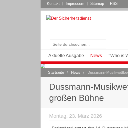
Kontakt
Impressum
Sitemap
RSS
Aktuelle Ausgabe
News
"Who is 
Startseite
/
News
/
Dussmann-Musikwettbewer
Dussmann-Musikwettbe
großen Bühne
Montag, 23. März 2026