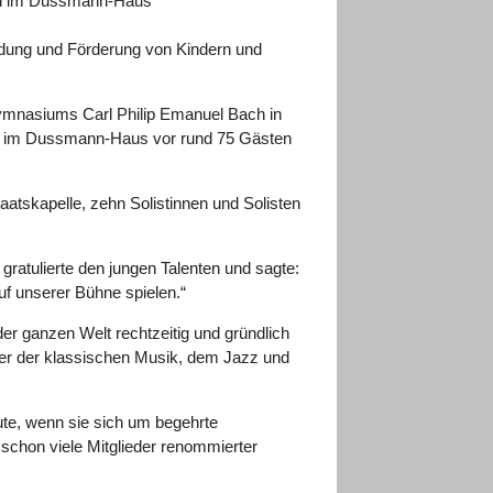
ch im Dussmann-Haus
ildung und Förderung von Kindern und
ymnasiums Carl Philip Emanuel Bach in
hne im Dussmann-Haus vor rund 75 Gästen
aatskapelle, zehn Solistinnen und Solisten
atulierte den jungen Talenten und sagte:
f unserer Bühne spielen.“
r ganzen Welt rechtzeitig und gründlich
er der klassischen Musik, dem Jazz und
e, wenn sie sich um begehrte
hon viele Mitglieder renommierter