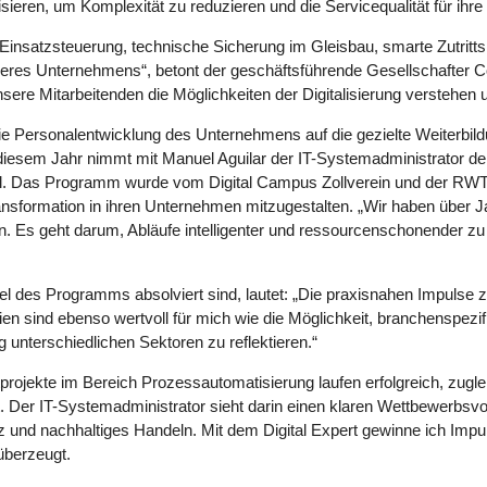
isieren, um Komplexität zu reduzieren und die Servicequalität für ihr
Einsatzsteuerung, technische Sicherung im Gleisbau, smarte Zutrit
seres Unternehmens“, betont der geschäftsführende Gesellschafter Cor
ere Mitarbeitenden die Möglichkeiten der Digitalisierung verstehen u
die Personalentwicklung des Unternehmens auf die gezielte Weiterbil
 In diesem Jahr nimmt mit Manuel Aguilar der IT-Systemadministrat
eil. Das Programm wurde vom Digital Campus Zollverein und der RWT
nsformation in ihren Unternehmen mitzugestalten. „Wir haben über Jah
n. Es geht darum, Abläufe intelligenter und ressourcenschonender zu 
.
el des Programms absolviert sind, lautet: „Die praxisnahen Impulse z
n sind ebenso wertvoll für mich wie die Möglichkeit, branchenspezi
g unterschiedlichen Sektoren zu reflektieren.“
lotprojekte im Bereich Prozessautomatisierung laufen erfolgreich, zug
t. Der IT-Systemadministrator sieht darin einen klaren Wettbewerbsvo
und nachhaltiges Handeln. Mit dem Digital Expert gewinne ich Impul
überzeugt.