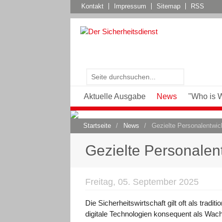
Kontakt
Impressum
Sitemap
RSS
Aktuelle Ausgabe
News
"Who is 
Startseite
/
News
/
Gezielte Personalentwick
Gezielte Personalent
Freitag, 05. September 2025
Die Sicherheitswirtschaft gilt oft als trad
digitale Technologien konsequent als Wa