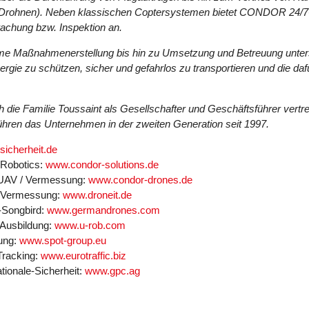
 (Drohnen). Neben klassischen Coptersystemen bietet CONDOR 24/
achung bzw. Inspektion an.
ame Maßnahmenerstellung bis hin zu Umsetzung und Betreuung unt
ergie zu schützen, sicher und gefahrlos zu transportieren und die d
ie Familie Toussaint als Gesellschafter und Geschäftsführer vertre
ühren das Unternehmen in der zweiten Generation seit 1997.
icherheit.de
 Robotics:
www.condor-solutions.de
-UAV / Vermessung:
www.condor-drones.de
/ Vermessung:
www.droneit.de
-Songbird:
www.germandrones.com
 Ausbildung:
www.u-rob.com
rung:
www.spot-group.eu
Tracking:
www.eurotraffic.biz
tionale-Sicherheit:
www.gpc.ag