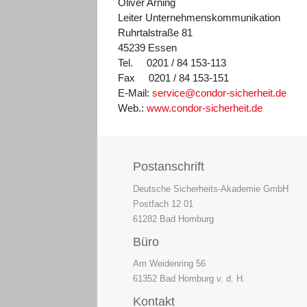
Oliver Arning
Leiter Unternehmenskommunikation
Ruhrtalstraße 81
45239 Essen
Tel. 0201 / 84 153-113
Fax 0201 / 84 153-151
E-Mail:
service@condor-sicherheit.de
Web.:
www.condor-sicherheit.de
Postanschrift
Deutsche Sicherheits-Akademie GmbH
Postfach 12 01
61282 Bad Homburg
Büro
Am Weidenring 56
61352 Bad Homburg v. d. H.
Kontakt