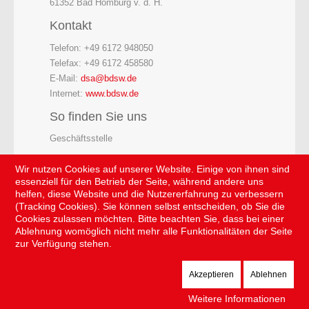
61352 Bad Homburg v. d. H.
Kontakt
Telefon: +49 6172 948050
Telefax: +49 6172 458580
E-Mail:
dsa@bdsw.de
Internet:
www.bdsw.de
So finden Sie uns
Geschäftsstelle
Wir nutzen Cookies auf unserer Website. Einige von ihnen sind
essenziell für den Betrieb der Seite, während andere uns
helfen, diese Website und die Nutzererfahrung zu verbessern
(Tracking Cookies). Sie können selbst entscheiden, ob Sie die
Cookies zulassen möchten. Bitte beachten Sie, dass bei einer
Ablehnung womöglich nicht mehr alle Funktionalitäten der Seite
zur Verfügung stehen.
Akzeptieren
Ablehnen
Der Sicherheitsdienst © 2026 . Alle Rechte vorbehalten.
Weitere Informationen