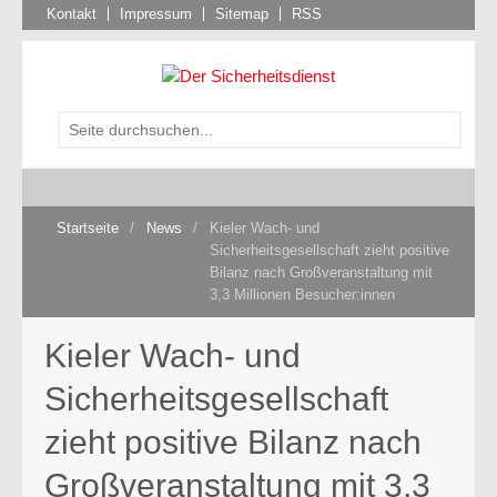
Kontakt
Impressum
Sitemap
RSS
Startseite
/
News
/
Kieler Wach- und
Sicherheitsgesellschaft zieht positive
Bilanz nach Großveranstaltung mit
3,3 Millionen Besucher:innen
Kieler Wach- und
Sicherheitsgesellschaft
zieht positive Bilanz nach
Großveranstaltung mit 3,3