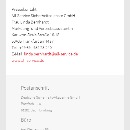
Pressekontakt:
All Service Sicherheitsdienste GmbH
Frau Linda Bernhardt
Marketing- und Vertriebsassistentin
Karl-von-Drais-Straße 16-18
60435 Frankfurt am Main
Tel.: +49 69 - 954 23-240
E-Mail:
linda.bernhardt@all-service.de
www.all-service.de
Postanschrift
Deutsche Sicherheits-Akademie GmbH
Postfach 12 01
61282 Bad Homburg
Büro
Am Weidenring 56