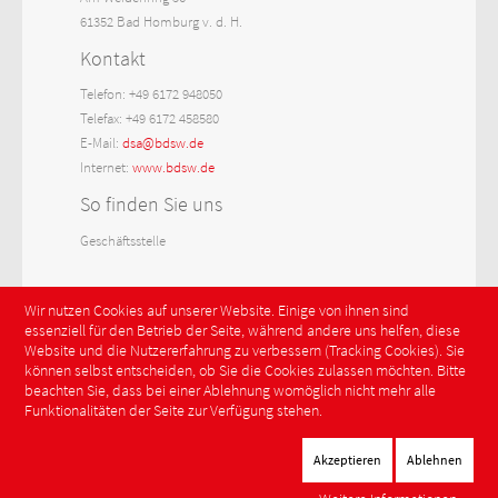
61352 Bad Homburg v. d. H.
Kontakt
Telefon: +49 6172 948050
Telefax: +49 6172 458580
E-Mail:
dsa@bdsw.de
Internet:
www.bdsw.de
So finden Sie uns
Geschäftsstelle
Wir nutzen Cookies auf unserer Website. Einige von ihnen sind
essenziell für den Betrieb der Seite, während andere uns helfen, diese
Website und die Nutzererfahrung zu verbessern (Tracking Cookies). Sie
können selbst entscheiden, ob Sie die Cookies zulassen möchten. Bitte
beachten Sie, dass bei einer Ablehnung womöglich nicht mehr alle
Funktionalitäten der Seite zur Verfügung stehen.
Akzeptieren
Ablehnen
Der Sicherheitsdienst © 2026 . Alle Rechte vorbehalten.