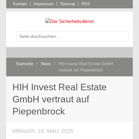
Kontakt
Impressum
Sitemap
RSS
Startseite
/
News
/
HIH Invest Real Estate GmbH
vertraut auf Piepenbrock
HIH Invest Real Estate
GmbH vertraut auf
Piepenbrock
Mittwoch, 19. März 2025