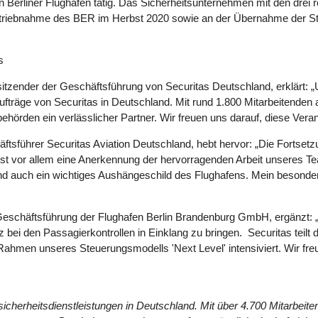
en Berliner Flughäfen tätig. Das Sicherheitsunternehmen mit den drei
triebnahme des BER im Herbst 2020 sowie an der Übernahme der Steu
s
tzender der Geschäftsführung von Securitas Deutschland, erklärt: „
Aufträge von Securitas in Deutschland. Mit rund 1.800 Mitarbeitenden 
sbehörden ein verlässlicher Partner. Wir freuen uns darauf, diese Ve
äftsführer Securitas Aviation Deutschland, hebt hervor: „Die Forts
 ist vor allem eine Anerkennung der hervorragenden Arbeit unseres
 sind auch ein wichtiges Aushängeschild des Flughafens. Mein besond
eschäftsführung der Flughafen Berlin Brandenburg GmbH, ergänzt: „A
z bei den Passagierkontrollen in Einklang zu bringen. Securitas teilt 
ahmen unseres Steuerungsmodells 'Next Level' intensiviert. Wir freu
tsicherheitsdienstleistungen in Deutschland.
Mit über 4.700 Mitarbeite