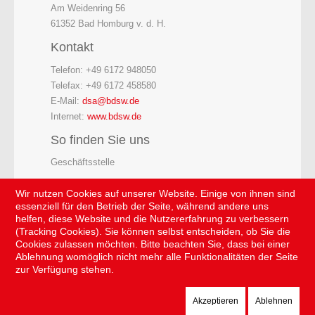
Am Weidenring 56
61352 Bad Homburg v. d. H.
Kontakt
Telefon: +49 6172 948050
Telefax: +49 6172 458580
E-Mail:
dsa@bdsw.de
Internet:
www.bdsw.de
So finden Sie uns
Geschäftsstelle
Wir nutzen Cookies auf unserer Website. Einige von ihnen sind
essenziell für den Betrieb der Seite, während andere uns
helfen, diese Website und die Nutzererfahrung zu verbessern
(Tracking Cookies). Sie können selbst entscheiden, ob Sie die
Cookies zulassen möchten. Bitte beachten Sie, dass bei einer
Ablehnung womöglich nicht mehr alle Funktionalitäten der Seite
zur Verfügung stehen.
Akzeptieren
Ablehnen