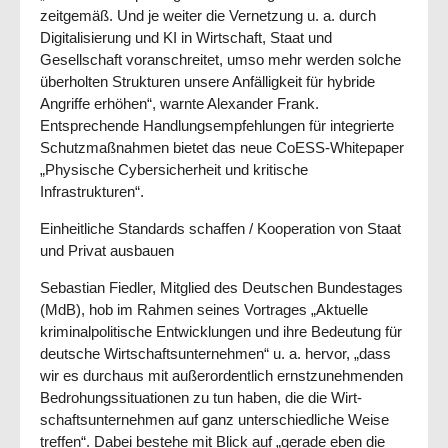
zeitgemäß. Und je wei­ter die Vernetzung u. a. durch
Digitalisierung und KI in Wirtschaft, Staat und
Gesellschaft voran­schrei­tet, umso mehr werden solche
überholten Strukturen unsere Anfälligkeit für hybride
Angriffe erhöhen“, warnte Alexander Frank.
Entsprechende Handlungsempfehlungen für integrierte
Schutzmaßnahmen bietet das neue CoESS-White­paper
„Physische Cybersicherheit und kritische
Infrastrukturen“.
Einheitliche Standards schaffen / Kooperation von Staat
und Privat ausbauen
Sebastian Fiedler, Mitglied des Deutschen Bundestages
(MdB), hob im Rahmen seines Vortrages „Aktuelle
kriminalpolitische Ent­wick­lungen und ihre Bedeutung für
deutsche Wirt­schafts­unter­neh­men“ u. a. hervor, „dass
wir es durchaus mit außerordentlich ernstzunehmenden
Bedrohungs­situa­tionen zu tun haben, die die Wirt­
schaftsunternehmen auf ganz unterschiedliche Weise
treffen“. Dabei bestehe mit Blick auf „ge­rade eben die