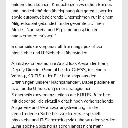
entsprechen können, Kompetenzen zwischen Bundes-
und Landesbehörden überlappungsfrei geregelt werden
sowie europaweit agierende Unternehmen nur in einem
Mitgliedsstaat gebündelt für die gesamte EU ihren
Melde-, Nachweis- und Regis­trie­rungs­pflichten
nachkommen müssen.“
Sicherheitskonvergenz soll Trennung speziell von
physischer und IT-Sicherheit überwinden
Ähnliches unterstrich im Anschluss Alexander Frank,
Deputy Director General bei der CoESS, in seinem
Vortrag „KRITIS in der EU: Learnings aus den
Erfahrungen unserer Nachbarländer“. Dabei plä­dierte er
u. a. für die Umsetzung einer strategischen
Sicherheitskonvergenz seitens der KRITIS-Betreiber:
mit dieser soll die aktuell vielfach noch vorherrschende
Aufgaben- und Verant­wor­tungs­trennung für die
verschiedenen Sicherheitssektoren wie speziell
physische und IT-Sicherheit gezielt über­wun­den werden.
„Eine solche Splittung ist schon längst nicht mehr