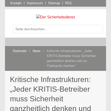
Kontakt
Impressum
Sitemap
RSS
Startseite
/
News
/
Kritische Infrastrukturen: „Jeder
KRITIS-Betreiber muss Sicherheit
ganzheitlich denken und zur
Chefsache machen“
Kritische Infrastrukturen:
„Jeder KRITIS-Betreiber
muss Sicherheit
ganzheitlich denken und