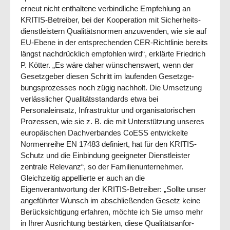
erneut nicht enthaltene verbindliche Empfeh­lung an
KRITIS-Betreiber, bei der Koo­pe­ration mit Sicher­heits­
dienst­leistern Quali­tätsnormen anzuwenden, wie sie auf
EU-Ebene in der ent­sprechenden CER-Richtlinie bereits
längst nachdrücklich empfohlen wird“, erklärte Friedrich
P. Kötter. „Es wäre daher wünschenswert, wenn der
Gesetz­geber die­sen Schritt im laufenden Gesetz­ge­
bungsprozesses noch zügig nachholt. Die Um­set­zung
ver­läss­licher Qua­li­täts­standards etwa bei
Personaleinsatz, In­frastruktur und organisatorischen
Prozessen, wie sie z. B. die mit Un­ter­stüt­zung un­seres
euro­päi­schen Dach­ver­ban­des CoESS ent­wickelte
Normen­reihe EN 17483 definiert, hat für den KRITIS-
Schutz und die Einbindung geeigneter Dienst­leister
zentrale Re­levanz“, so der Familien­unter­neh­mer.
Gleichzeitig appellierte er auch an die
Eigenverantwortung der KRITIS-Betreiber: „Soll­te unser
an­geführter Wunsch im abschließenden Gesetz keine
Berücksichtigung erfahren, möchte ich Sie umso mehr
in Ihrer Ausrichtung bestärken, diese Qualitäts­anfor­