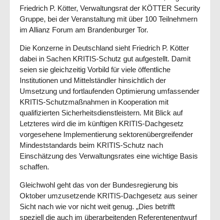
Friedrich P. Kötter, Ver­wal­tungs­rat der KÖTTER Se­cu­rity
Gruppe, bei der Veranstaltung mit über 100 Teil­neh­mern
im Allianz Forum am Bran­den­bur­ger Tor.
Die Konzerne in Deutschland sieht Friedrich P. Kötter
dabei in Sachen KRITIS-Schutz gut aufgestellt. Damit
seien sie gleichzeitig Vorbild für viele öffentliche
Institutionen und Mittel­ständ­ler hinsichtlich der
Umsetzung und fortlaufenden Optimierung umfassender
KRITIS-Schutzmaßnahmen in Koope­ration mit
qualifizierten Sicherheitsdienstleistern. Mit Blick auf
Letzteres wird die im künftigen KRITIS-Dachgesetz
vorgesehene Implementierung sektoren­übergreifender
Mindest­stan­dards beim KRITIS-Schutz nach
Einschätzung des Verwaltungsrates eine wichtige Ba­sis
schaffen.
Gleichwohl geht das von der Bundesregierung bis
Oktober umzusetzende KRITIS-Dachgesetz aus seiner
Sicht nach wie vor nicht weit genug. „Dies betrifft
speziell die auch im überarbeitenden Refe­rentenentwurf