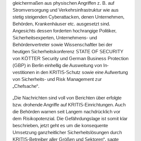
gleicher­maßen aus phy­sischen Angriffen z. B. auf
Stromversorgung und Verkehrsinfrastruktur wie aus
stetig stei­genden Cyber­attacken, denen Unternehmen,
Behör­den, Kranken­häu­ser etc. ausgesetzt sind.
Angesichts dessen forderten hochrangige Politi­ker,
Sicher­heits­exper­ten, Unter­neh­mens- und
Behördenvertreter sowie Wissenschaftler bei der
heutigen Sicher­heits­konferenz STATE OF SECURITY
von KÖTTER Security und German Business Pro­tection
(GBP) in Berlin einhellig die Auswei­tung von In­
vestitionen in den KRITIS-Schutz sowie eine Aufwertung
von Sicher­heits- und Risk Management zur
„Chefsache“.
„Die Nachrichten sind voll von Berichten über erfolgte
bzw. drohende Angriffe auf KRITIS-Ein­rich­tun­gen. Auch
die Be­hörden warnen seit Langem nachdrücklich vor
dem Risiko­poten­zial. Die Gefähr­dungslage ist somit klar
beschrieben, jetzt geht es um die konsequente
Umsetzung ganz­heitlicher Sicher­heits­lö­sun­gen durch
KRITIS-Betreiber aller Größen und Sektoren“, sagte