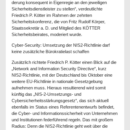
derung konsequent in Eigen­regie an den jeweiligen
Sicherheitsdienstleister zu stellen“, ver­deut­lichte
Friedrich P. Kötter im Rah­men der zehnten
Sicherheitskonferenz, die von Fritz Rudolf Körper,
Staatssekretär a. D. und Mitglied des KÖTTER
Sicherheitsbeirates, moderiert wurde.
Cyber-Security: Umsetzung der NIS2-Richtlinie darf
keine zusätzliche Bürokratielast schaffen
Zusätzlich richtete Friedrich P. Kötter einen Blick auf die
„Network and Information Security Directive“, kurz
NIS2-Richtlinie, mit der Deutschland bis Oktober eine
weitere EU-Richtlinie in nationale Gesetz­gebung
aufnehmen muss. Hieraus resultierend wird somit
künftig das „NIS-2-Umsetzungs- und
Cybersicherheitsstärkungsgesetz“, das sich aktuell
ebenfalls im Status eines Referentenentwurfs befindet,
die Cyber- und Informationssicherheit von Unternehmen
und Institutionen federführend re­g­eln. Das mit großem
Radius: Denn die NIS2-Richtlinie geht weit über die