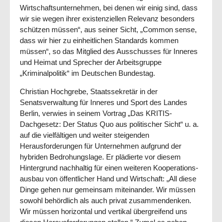
Wirtschaftsunternehmen, bei denen wir einig sind, dass
wir sie wegen ihrer existen­ziellen Relevanz besonders
schützen müssen“, aus seiner Sicht, „Common sense,
dass wir hier zu ein­heit­lichen Standards kommen
müssen“, so das Mit­glied des Ausschusses für Inneres
und Heimat und Sprecher der Arbeitsgruppe
„Kriminalpolitik“ im Deutschen Bundestag.
Christian Hochgrebe, Staatssekretär in der
Senatsverwaltung für Inneres und Sport des Landes
Berlin, verwies in seinem Vortrag „Das KRITIS-
Dachgesetz: Der Status Quo aus politischer Sicht“ u. a.
auf die vielfältigen und weiter steigenden
Herausforderungen für Unternehmen aufgrund der
hybriden Bedrohungslage. Er plädierte vor diesem
Hintergrund nachhaltig für einen weiteren Koope­rations­
aus­bau von öffentlicher Hand und Wirtschaft: „All diese
Dinge gehen nur gemeinsam mit­ein­ander. Wir müssen
sowohl behördlich als auch privat zusammendenken.
Wir müssen horizontal und vertikal übergreifend uns