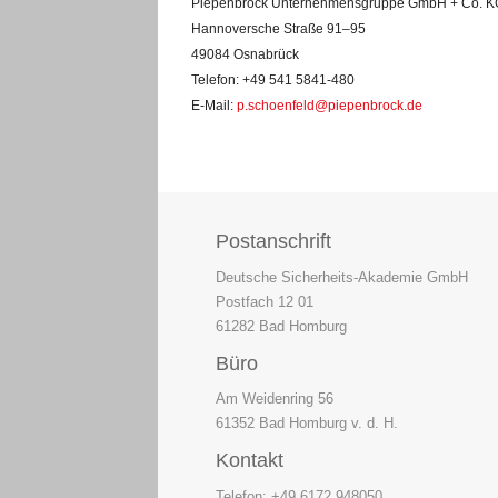
Piepenbrock Unternehmensgruppe GmbH + Co. K
Hannoversche Straße 91–95
49084 Osnabrück
Telefon: +49 541 5841-480
E-Mail:
p.schoenfeld@piepenbrock.de
Postanschrift
Deutsche Sicherheits-Akademie GmbH
Postfach 12 01
61282 Bad Homburg
Büro
Am Weidenring 56
61352 Bad Homburg v. d. H.
Kontakt
Telefon: +49 6172 948050