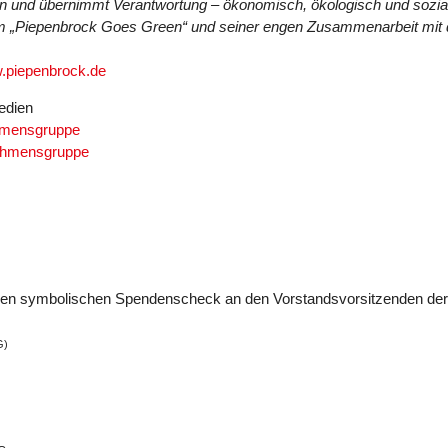
ln und übernimmt Verantwortung – ökonomisch, ökologisch und sozi
 „Piepenbrock Goes Green“ und seiner engen Zusammenarbeit mit de
.piepenbrock.de
edien
hmensgruppe
ehmensgruppe
 den symbolischen Spendenscheck an den Vorstandsvorsitzenden der 
G)