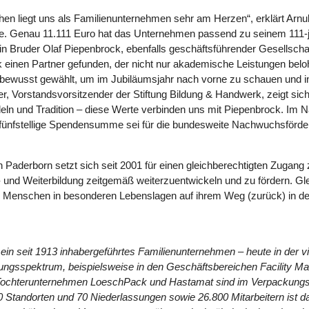
en liegt uns als Familienunternehmen sehr am Herzen“, erklärt Arnu
de. Genau 11.111 Euro hat das Unternehmen passend zu seinem 111-
ein Bruder Olaf Piepenbrock, ebenfalls geschäftsführender Gesellsch
k einen Partner gefunden, der nicht nur akademische Leistungen belo
 bewusst gewählt, um im Jubiläumsjahr nach vorne zu schauen und in
ter, Vorstandsvorsitzender der Stiftung Bildung & Handwerk, zeigt si
n und Tradition – diese Werte verbinden uns mit Piepenbrock. Im N
ie fünfstellige Spendensumme sei für die bundesweite Nachwuchsförd
n Paderborn setzt sich seit 2001 für einen gleichberechtigten Zugang 
s- und Weiterbildung zeitgemäß weiterzuentwickeln und zu fördern. Gle
ten Menschen in besonderen Lebenslagen auf ihrem Weg (zurück) in de
n seit 1913 inhabergeführtes Familienunternehmen – heute in der vi
stungsspektrum, beispielsweise in den Geschäftsbereichen Facility M
 Tochterunternehmen LoeschPack und Hastamat sind im Verpackungs
0 Standorten und 70 Niederlassungen sowie 26.800 Mitarbeitern ist d