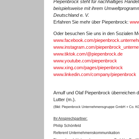
Piepenbrock steht für nachhaltiges Hande
beispielsweise mit ihrem Umweltprogramm
Deutschland e. V.
Erfahren Sie mehr über Piepenbrock:
www
Oder besuchen Sie uns in den Sozialen M
www.facebook.com/piepenbrock.unterne
www.instagram.com/piepenbrock_untern
www.tiktok.com/@piepenbrock.de
www.youtube.com/piepenbrock
www.xing.com/pages/piepenbrock
www.linkedin.com/company/piepenbrock
Arnulf und Olaf Piepenbrock überreichen
Lutter (m.).
(Bild: Piepenbrock Unternehmensgruppe GmbH + Co. K
Ihr Ansprechpartner:
Philip Schönfeld
Referent Unternehmenskommunikation