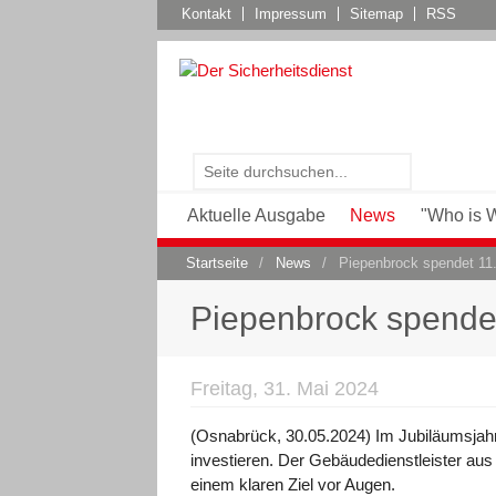
Kontakt
Impressum
Sitemap
RSS
Aktuelle Ausgabe
News
"Who is 
Startseite
/
News
/
Piepenbrock spendet 11.
Piepenbrock spendet
Freitag, 31. Mai 2024
(Osnabrück, 30.05.2024) Im Jubiläumsjah
investieren. Der Gebäudedienstleister au
einem klaren Ziel vor Augen.