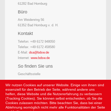
61282 Bad Homburg
Büro
Am Weidenring 56
61352 Bad Homburg v. d. H.
Kontakt
Telefon: +49 6172 948050
Telefax: +49 6172 458580
E-Mail:
dsa@bdsw.de
Internet:
www.bdsw.de
So finden Sie uns
Geschäftsstelle
Wir nutzen Cookies auf unserer Website. Einige von ihnen sind
essenziell für den Betrieb der Seite, während andere uns
helfen, diese Website und die Nutzererfahrung zu verbessern
(Tracking Cookies). Sie können selbst entscheiden, ob Sie die
Cookies zulassen möchten. Bitte beachten Sie, dass bei einer
Ablehnung womöglich nicht mehr alle Funktionalitäten der Seite