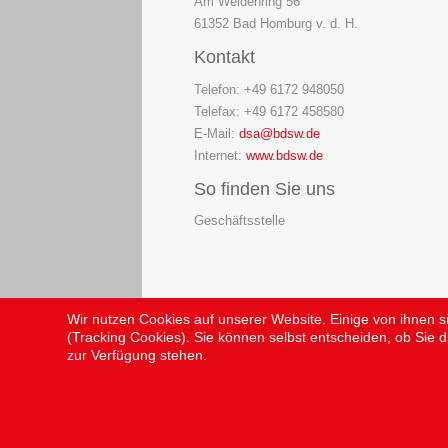
Am Weidenring 56
61352 Bad Homburg v. d. H.
Kontakt
Telefon: +49 6172 948050
Telefax: +49 6172 458580
E-Mail:
dsa@bdsw.de
Internet:
www.bdsw.de
So finden Sie uns
Geschäftsstelle
Wir nutzen Cookies auf unserer Website. Einige von ihnen s
(Tracking Cookies). Sie können selbst entscheiden, ob Sie d
zur Verfügung stehen.