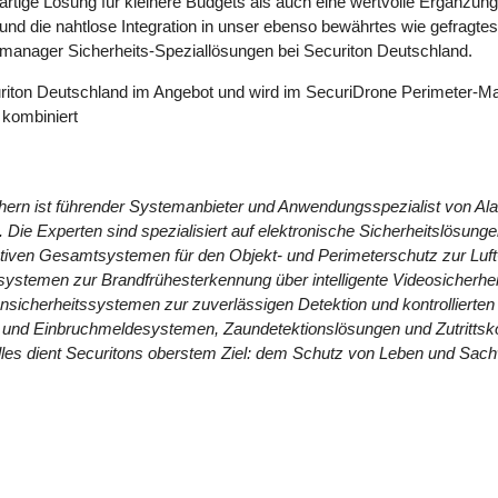
rtige Lösung für kleinere Budgets als auch eine wertvolle Ergänzun
, und die nahtlose Integration in unser ebenso bewährtes wie gefrag
ktmanager Sicherheits-Speziallösungen bei Securiton Deutschland.
curiton Deutschland im Angebot und wird im SecuriDrone Perimeter
 kombiniert
chern ist führender Systemanbieter und Anwendungsspezialist von Al
Die Experten sind spezialisiert auf elektronische Sicherheitslösung
ativen Gesamtsystemen für den Objekt- und Perimeterschutz zur Luf
ystemen zur Brandfrühesterkennung über intelligente Videosicherhe
sicherheitssystemen zur zuverlässigen Detektion und kontrolliert
 und Einbruchmeldesystemen, Zaundetektionslösungen und Zutrittskon
es dient Securitons oberstem Ziel: dem Schutz von Leben und Sach