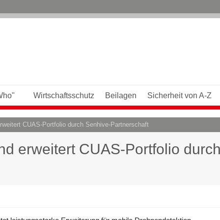
Who"
Wirtschaftsschutz
Beilagen
Sicherheit von A-Z
rweitert CUAS-Portfolio durch Senhive-Partnerschaft
nd erweitert CUAS-Portfolio durc