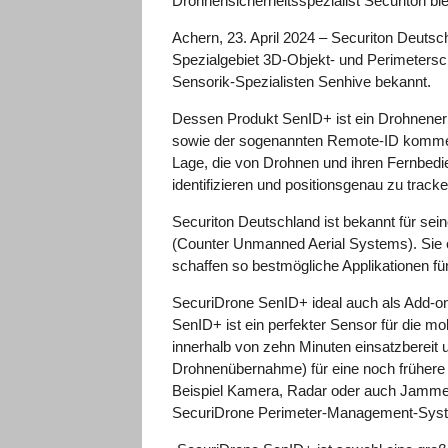
Drohnensicherheitsspezialist Securiton bi
Achern, 23. April 2024 – Securiton Deutsch
Spezialgebiet 3D-Objekt- und Perimetersc
Sensorik-Spezialisten Senhive bekannt.
Dessen Produkt SenID+ ist ein Drohnenerk
sowie der sogenannten Remote-ID kommerzie
Lage, die von Drohnen und ihren Fernbed
identifizieren und positionsgenau zu trac
Securiton Deutschland ist bekannt für s
(Counter Unmanned Aerial Systems). Sie e
schaffen so bestmögliche Applikationen f
SecuriDrone SenID+ ideal auch als Add-o
SenID+ ist ein perfekter Sensor für die 
innerhalb von zehn Minuten einsatzbereit
Drohnenübernahme) für eine noch frühere
Beispiel Kamera, Radar oder auch Jammer
SecuriDrone Perimeter-Management-Syste