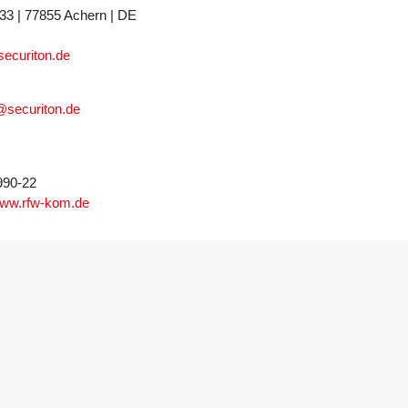
33 | 77855 Achern | DE
ecuriton.de
h@securiton.de
990-22
ww.rfw-kom.de