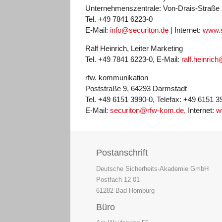
Unternehmenszentrale: Von-Drais-Straße 
Tel. +49 7841 6223-0
E-Mail:
info@securiton.de
| Internet:
www.s
Ralf Heinrich, Leiter Marketing
Tel. +49 7841 6223-0, E-Mail:
ralf.heinric
rfw. kommunikation
Poststraße 9, 64293 Darmstadt
Tel. +49 6151 3990-0, Telefax: +49 6151 3
E-Mail:
securiton@rfw-kom.de
,
Internet:
w
Postanschrift
Deutsche Sicherheits-Akademie GmbH
Postfach 12 01
61282 Bad Homburg
Büro