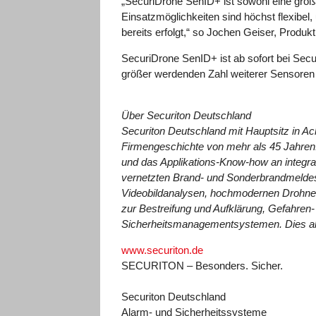
„SecuriDrone SenID+ ist sowohl eine großa
Einsatzmöglichkeiten sind höchst flexibel
bereits erfolgt,“ so Jochen Geiser, Produ
SecuriDrone SenID+ ist ab sofort bei Se
größer werdenden Zahl weiterer Sensoren
Über Securiton Deutschland
Securiton Deutschland mit Hauptsitz in A
Firmengeschichte von mehr als 45 Jahren. 
und das Applikations-Know-how an integr
vernetzten Brand- und Sonderbrandmeldes
Videobildanalysen, hochmodernen Drohnen
zur Bestreifung und Aufklärung, Gefahren-
Sicherheitsmanagementsystemen. Dies all
www.securiton.de
SECURITON – Besonders. Sicher.
Securiton Deutschland
Alarm- und Sicherheitssysteme