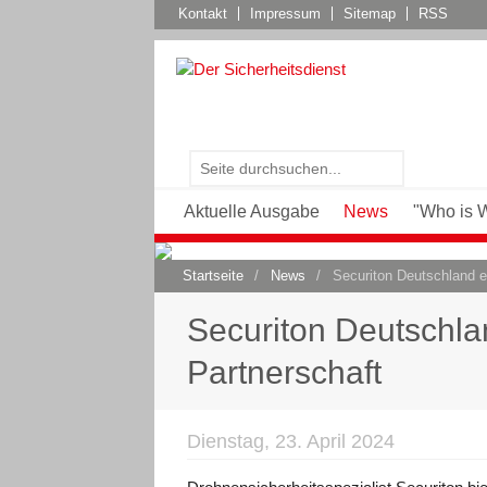
Kontakt
Impressum
Sitemap
RSS
Aktuelle Ausgabe
News
"Who is 
Startseite
/
News
/
Securiton Deutschland e
Securiton Deutschla
Partnerschaft
Dienstag, 23. April 2024