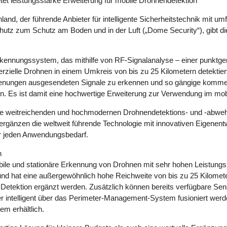
etet leistungsstarke Erweiterung für mobile Drohnendetektion
land, der führende Anbieter für intelligente Sicherheitstechnik mit 
hutz zum Schutz am Boden und in der Luft („Dome Security“), gibt 
ennungssystem, das mithilfe von RF-Signalanalyse – einer punktgen
lle Drohnen in einem Umkreis von bis zu 25 Kilometern detektiert u
ienungen ausgesendeten Signale zu erkennen und so gängige kommerz
ken. Es ist damit eine hochwertige Erweiterung zur Verwendung im mob
eine weitreichenden und hochmodernen Drohnendetektions- und -ab
rgänzen die weltweit führende Technologie mit innovativen Eigenen
ür jeden Anwendungsbedarf.
n
mobile und stationäre Erkennung von Drohnen mit sehr hohen Leistung
 und hat eine außergewöhnlich hohe Reichweite von bis zu 25 Kilome
 Detektion ergänzt werden. Zusätzlich können bereits verfügbare 
 intelligent über das Perimeter-Management-System fusioniert werd
m erhältlich.