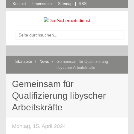
Kontakt
Impressum
Sitemap
RSS
Startseite
/
News
/
Gemeinsam für Qualifizierung
libyscher Arbeitskräfte
Gemeinsam für
Qualifizierung libyscher
Arbeitskräfte
Montag, 15. April 2024