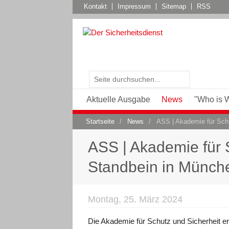
Kontakt
Impressum
Sitemap
RSS
Aktuelle Ausgabe
News
"Who is 
Startseite
/
News
/
ASS | Akademie für Sch
ASS | Akademie für 
Standbein in Münch
Montag, 25. März 2024
Die Akademie für Schutz und Sicherheit er