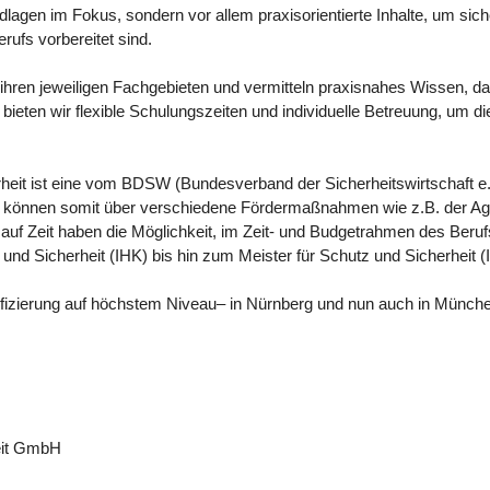
ndlagen im Fokus, sondern vor allem praxisorientierte Inhalte, um sic
rufs vorbereitet sind.
ihren jeweiligen Fachgebieten und vermitteln praxisnahes Wissen, das
ieten wir flexible Schulungszeiten und individuelle Betreuung, um d
eit ist eine vom BDSW (Bundesverband der Sicherheitswirtschaft e.V.
d können somit über verschiedene Fördermaßnahmen wie z.B. der Agent
auf Zeit haben die Möglichkeit, im Zeit- und Budgetrahmen des Beru
und Sicherheit (IHK) bis hin zum Meister für Schutz und Sicherheit (
fizierung auf höchstem Niveau– in Nürnberg und nun auch in Münch
eit GmbH