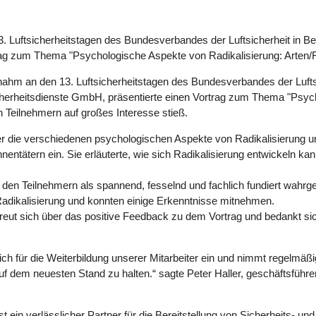
 Luftsicherheitstagen des Bundesverbandes der Luftsicherheit in Berli
ag zum Thema "Psychologische Aspekte von Radikalisierung: Arten/F
hm an den 13. Luftsicherheitstagen des Bundesverbandes der Luftsicher
 Sicherheitsdienste GmbH, präsentierte einen Vortrag zum Thema "Psy
n Teilnehmern auf großes Interesse stieß.
ller die verschiedenen psychologischen Aspekte von Radikalisierung u
nentätern ein. Sie erläuterte, wie sich Radikalisierung entwickeln k
n den Teilnehmern als spannend, fesselnd und fachlich fundiert wahr
Radikalisierung und konnten einige Erkenntnisse mitnehmen.
eut sich über das positive Feedback zu dem Vortrag und bedankt sich b
ch für die Weiterbildung unserer Mitarbeiter ein und nimmt regelmäßi
uf dem neuesten Stand zu halten.“ sagte Peter Haller, geschäftsführe
t ein verlässlicher Partner für die Bereitstellung von Sicherheits- u