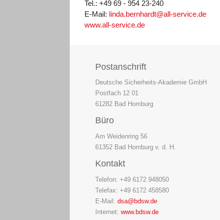
Tel.: +49 69 - 954 23-240
E-Mail:
linda.bernhardt@all-service.de
www.all-service.de
Postanschrift
Deutsche Sicherheits-Akademie GmbH
Postfach 12 01
61282 Bad Homburg
Büro
Am Weidenring 56
61352 Bad Homburg v. d. H.
Kontakt
Telefon: +49 6172 948050
Telefax: +49 6172 458580
E-Mail:
dsa@bdsw.de
Internet:
www.bdsw.de