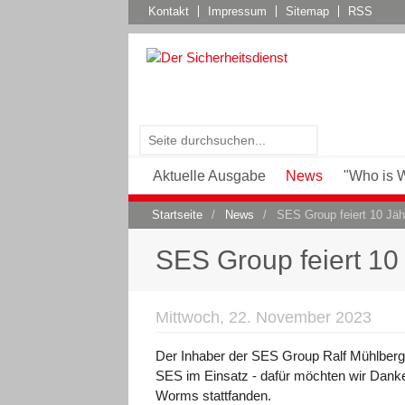
Kontakt
Impressum
Sitemap
RSS
Aktuelle Ausgabe
News
"Who is 
Startseite
/
News
/
SES Group feiert 10 Jäh
SES Group feiert 10 
Mittwoch, 22. November 2023
Der Inhaber der SES Group Ralf Mühlberger
SES im Einsatz - dafür möchten wir Danke
Worms stattfanden.