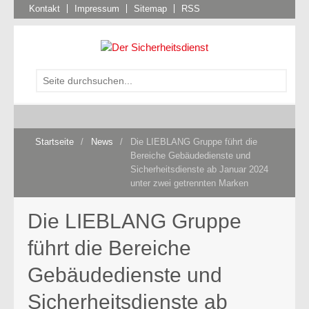
Kontakt
Impressum
Sitemap
RSS
Startseite
/
News
/
Die LIEBLANG Gruppe führt die
Bereiche Gebäudedienste und
Sicherheitsdienste ab Januar 2024
unter zwei getrennten Marken
Die LIEBLANG Gruppe
führt die Bereiche
Gebäudedienste und
Sicherheitsdienste ab