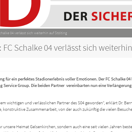
chalke 04 verlässt sich weiterhin auf Stölting
: FC Schalke 04 verlässt sich weiterhin
ng für ein perfektes Stadionerlebnis voller Emotionen. Der FC Schalke 04
ng Service Group. Die beiden Partner vereinbarten nun eine Verlängerung
nem wichtigen und verlässlichen Partner des S04 geworden“, erklärt Dr. Be
ere, konstruktive Zusammenarbeit, von der auch zukünftig die vielen Besu
ur unsere Heimat Gelsenkirchen, sondern auch eine seit vielen Jahren bes