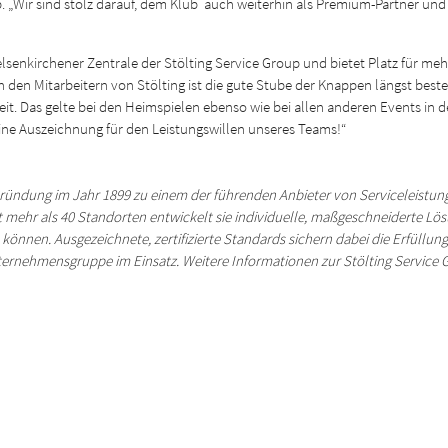
 „Wir sind stolz darauf, dem Klub auch weiterhin als Premium-Partner und al
Gelsenkirchener Zentrale der Stölting Service Group und bietet Platz für meh
den Mitarbeitern von Stölting ist die gute Stube der Knappen längst beste
heit. Das gelte bei den Heimspielen ebenso wie bei allen anderen Events in 
eine Auszeichnung für den Leistungswillen unseres Teams!“
r Gründung im Jahr 1899 zu einem der
führenden Anbieter von Serviceleistun
t mehr als 40 Standorten
entwickelt sie individuelle, maßgeschneiderte L
n können.
Ausgezeichnete, zertifizierte Standards sichern dabei die Erfüllun
ternehmensgruppe im Einsatz. Weitere Informationen zur Stölting Service
G