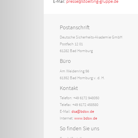
E-Mail:
presse@stoelting-gruppe.de
Postanschrift
Deutsche Sicherheits-Akademie GmbH
Postfach 12 01
61282 Bad Homburg
Büro
Am Weidenring 56
61352 Bad Homburg v. d. H.
Kontakt
Telefon: +49 6172 948050
Telefax: +49 6172 458580
E-Mail:
dsa@bdsw.de
Internet:
www.bdsw.de
So finden Sie uns