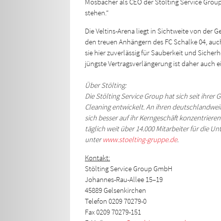
Mosbacher als CEO der Stölting Service Group.
stehen.“
Die Veltins-Arena liegt in Sichtweite von der 
den treuen Anhängern des FC Schalke 04, auch 
sie hier zuverlässig für Sauberkeit und Sicher
jüngste Vertragsverlängerung ist daher auch 
Über Stölting:
Die Stölting Service Group hat sich seit ihre
Cleaning entwickelt. An ihren deutschlandwei
sich besser auf ihr Kerngeschäft konzentriere
täglich weit über 14.000 Mitarbeiter für
die Un
unter
www.stoelting-gruppe.de
.
Kontakt:
Stölting Service Group GmbH
Johannes-Rau-Allee 15–19
45889 Gelsenkirchen
Telefon 0209 70279-0
Fax 0209 70279-151