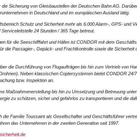
ür die Sicherung von Gleisbaustellen der Deutschen Bahn AG. Darüb
turunternehmen in Deutschland und im europäischen Ausland tätig.
tsbereich Schutz und Sicherheit mehr als 6.000 Alarm-, GPS- und V
erviceleitstelle 24 Stunden / 365 Tage betreut.
gen für die Seeschifffahrt und Häfen ist CONDOR mit dem Geschäfts
r die Passagier-, Gepäck- und Frachtkontrolle sowie die Sicherheit d
 über die Durchführung von Flugaufträgen bis hin zum Vertrieb von
 (Drohnen). Neben klassischen Coptersystemen bietet CONDOR 24/
achung bzw. Inspektion an.
ame Maßnahmenerstellung bis hin zu Umsetzung und Betreuung unt
ergie zu schützen, sicher und gefahrlos zu transportieren und die d
ie Familie Toussaint als Gesellschafter und Geschäftsführer vertre
ühren das Unternehmen in der zweiten Generation seit 1997.
icherheit.de