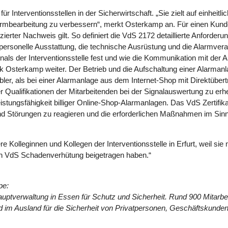
ür Interventionsstellen in der Sicherwirtschaft. „Sie zielt auf einheit
Alarmbearbeitung zu verbessern“, merkt Osterkamp an. Für einen Kunde 
zierter Nachweis gilt. So definiert die VdS 2172 detaillierte Anforder
 personelle Ausstattung, die technische Ausrüstung und die Alarmverar
nals der Interventionsstelle fest und wie die Kommunikation mit de
ank Osterkamp weiter. Der Betrieb und die Aufschaltung einer Alarmanla
er, als bei einer Alarmanlage aus dem Internet-Shop mit Direktüber
der Qualifikationen der Mitarbeitenden bei der Signalauswertung zu e
tungsfähigkeit billiger Online-Shop-Alarmanlagen. Das VdS Zertifikat
nd Störungen zu reagieren und die erforderlichen Maßnahmen im Sin
e Kolleginnen und Kollegen der Interventionsstelle in Erfurt, weil s
den VdS Schadenverhütung beigetragen haben.“
pe:
tverwaltung in Essen für Schutz und Sicherheit. Rund 900 Mitarbeit
m Ausland für die Sicherheit von Privatpersonen, Geschäftskunden, 