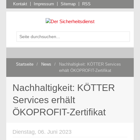
Kontakt
Impressum
Sitemap
RSS
Startseite
/
News
/
Nachhaltigkeit: KÖTTER Services
erhält ÖKOPROFIT-Zertifikat
Nachhaltigkeit: KÖTTER
Services erhält
ÖKOPROFIT-Zertifikat
Dienstag, 06. Juni 2023