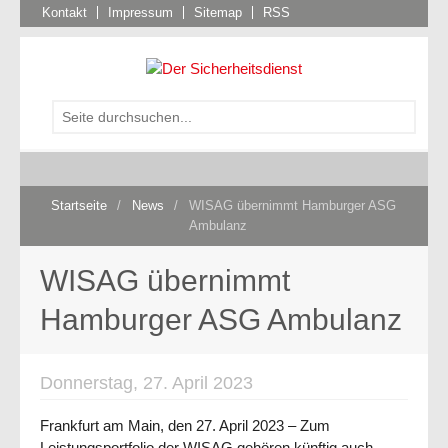
Kontakt
Impressum
Sitemap
RSS
Startseite
/
News
/
WISAG übernimmt Hamburger ASG
Ambulanz
WISAG übernimmt
Hamburger ASG Ambulanz
Donnerstag, 27. April 2023
Frankfurt am Main, den 27. April 2023 – Zum
Leistungsportfolio der WISAG gehören künftig auch