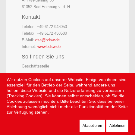
Am Weidenring 56
61352 Bad Homburg v. d. H.
Kontakt
Telefon: +49 6172 948050
Telefax: +49 6172 458580
E-Mail:
dsa@bdsw.de
Internet:
www.bdsw.de
So finden Sie uns
Geschäftsstelle
Wir nutzen Cookies auf unserer Website. Einige von ihnen sind
essenziell für den Betrieb der Seite, während andere uns
helfen, diese Website und die Nutzererfahrung zu verbessern
(Tracking Cookies). Sie können selbst entscheiden, ob Sie die
Cookies zulassen möchten. Bitte beachten Sie, dass bei einer
Ablehnung womöglich nicht mehr alle Funktionalitäten der Seite
zur Verfügung stehen.
Akzeptieren
Ablehnen
Der Sicherheitsdienst © 2026 . Alle Rechte vorbehalten.